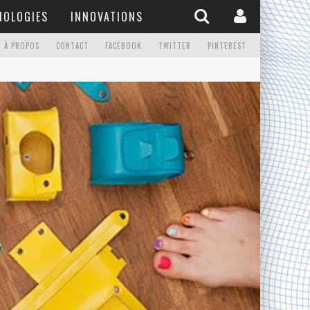
NOLOGIES
INNOVATIONS
À PROPOS
CONTACT
FACEBOOK
TWITTER
PINTEREST