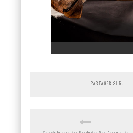
PARTAGER SUR:
Ce soir je serai ton Dandy des Bas-Fonds ou ta