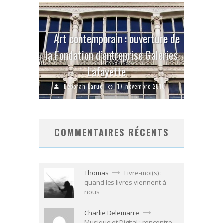
Art contemporain : ouverture de
la Fondation d’entreprise Galeries
Lafayette
Déborah Larue
17 novembre 2016
COMMENTAIRES RÉCENTS
Thomas
Livre-moi(s) :
quand les livres viennent à
nous
Charlie Delemarre
Musique et Digital : rencontre