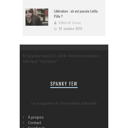
Littérature : où est passée Lolita
Pille ?
Déborah Larue
20 octobre 2015
© Spanky Few 2011-2018 - Mentions légales :
rubrique "A propos"
SPANKY FEW
Le magazine de l'innovation culturelle
À propos
Contact
Facebook