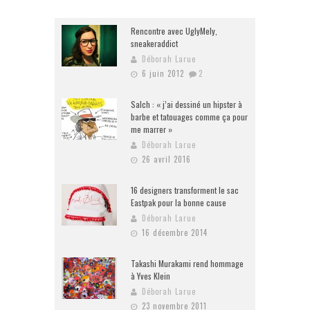
Rencontre avec UglyMely,
sneakeraddict
Déborah Larue
6 juin 2012
2
Salch : « j’ai dessiné un hipster à
barbe et tatouages comme ça pour
me marrer »
Déborah Larue
26 avril 2016
16 designers transforment le sac
Eastpak pour la bonne cause
Déborah Larue
16 décembre 2014
Takashi Murakami rend hommage
à Yves Klein
Déborah Larue
23 novembre 2011