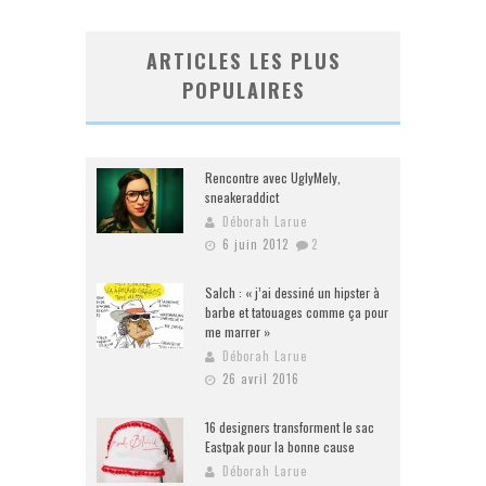
ARTICLES LES PLUS
POPULAIRES
Rencontre avec UglyMely,
sneakeraddict
Déborah Larue
6 juin 2012
2
Salch : « j’ai dessiné un hipster à
barbe et tatouages comme ça pour
me marrer »
Déborah Larue
26 avril 2016
16 designers transforment le sac
Eastpak pour la bonne cause
Déborah Larue