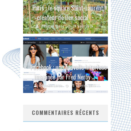
Paris : le square Saint-Laurent,
créateur de lien social
Déborah Larue
24 août 2015
Facebook : une nouvelle interface
imaginée par Fred Nerby
Déborah Larue
28 janvier 2013
COMMENTAIRES RÉCENTS