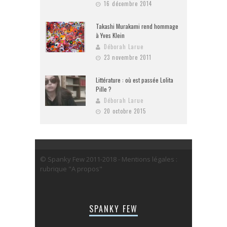
16 décembre 2014
Takashi Murakami rend hommage
à Yves Klein
Déborah Larue
23 novembre 2011
Littérature : où est passée Lolita
Pille ?
Déborah Larue
20 octobre 2015
© Spanky Few 2011-2018 - Mentions légales :
rubrique "A propos"
SPANKY FEW