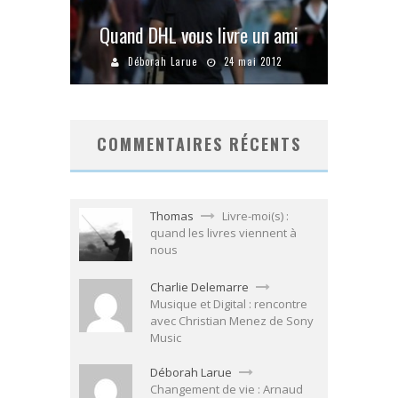
Quand DHL vous livre un ami
Déborah Larue
24 mai 2012
COMMENTAIRES RÉCENTS
Thomas
Livre-moi(s) :
quand les livres viennent à
nous
Charlie Delemarre
Musique et Digital : rencontre
avec Christian Menez de Sony
Music
Déborah Larue
Changement de vie : Arnaud