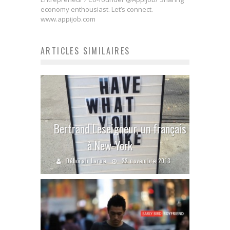
economy enthousiast. Let’s connect.
www.appijob.com
ARTICLES SIMILAIRES
Bertrand Leseigneur, un français
à New-York
Déborah Larue
22 novembre 2013