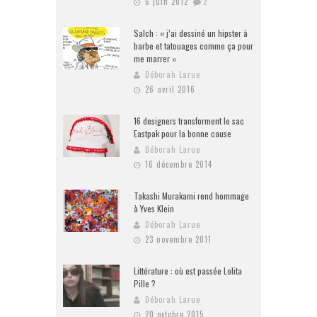
6 juin 2012
2
Salch : « j’ai dessiné un hipster à
barbe et tatouages comme ça pour
me marrer »
Déborah Larue
26 avril 2016
16 designers transforment le sac
Eastpak pour la bonne cause
Déborah Larue
16 décembre 2014
Takashi Murakami rend hommage
à Yves Klein
Déborah Larue
23 novembre 2011
Littérature : où est passée Lolita
Pille ?
Déborah Larue
20 octobre 2015