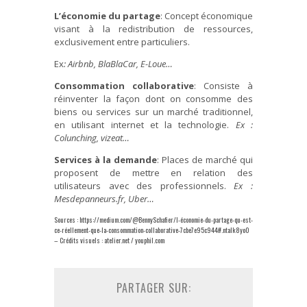
L’économie du partage
: Concept économique
visant à la redistribution de ressources,
exclusivement entre particuliers.
Ex
: Airbnb, BlaBlaCar, E-Loue…
Consommation collaborative
: Consiste à
réinventer la façon dont on consomme des
biens ou services sur un marché traditionnel,
en utilisant internet et la technologie.
Ex :
Colunching, vizeat…
Services à la demande
: Places de marché qui
proposent de mettre en relation des
utilisateurs avec des professionnels.
Ex :
Mesdepanneurs.fr, Uber…
Sources : https://medium.com/@BennySchafier/l-économie-du-partage-qu-est-
ce-réellement-que-la-consommation-collaborative-7cbe7e95c944#.ntalk8yo0
– Crédits visuels : atelier.net / youphil.com
PARTAGER SUR: