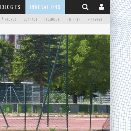
NOLOGIES
INNOVATIONS
À PROPOS
CONTACT
FACEBOOK
TWITTER
PINTEREST