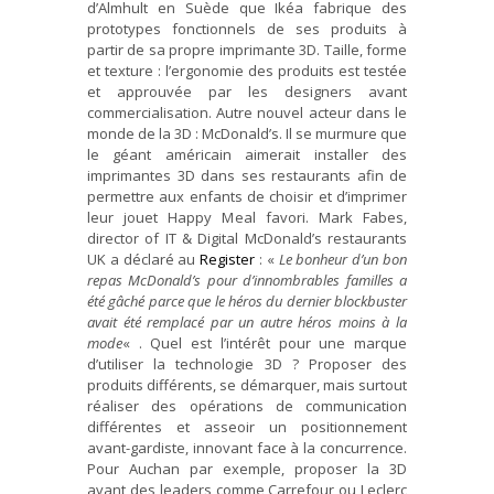
d’Almhult en Suède que Ikéa fabrique des
prototypes fonctionnels de ses produits à
partir de sa propre imprimante 3D. Taille, forme
et texture : l’ergonomie des produits est testée
et approuvée par les designers avant
commercialisation. Autre nouvel acteur dans le
monde de la 3D : McDonald’s. Il se murmure que
le géant américain aimerait installer des
imprimantes 3D dans ses restaurants afin de
permettre aux enfants de choisir et d’imprimer
leur jouet Happy Meal favori. Mark Fabes,
director of IT & Digital McDonald’s restaurants
UK a déclaré au
Register
: «
Le bonheur d’un bon
repas McDonald’s pour d’innombrables familles a
été gâché parce que le héros du dernier blockbuster
avait été remplacé par un autre héros moins à la
mode
« . Quel est l’intérêt pour une marque
d’utiliser la technologie 3D ? Proposer des
produits différents, se démarquer, mais surtout
réaliser des opérations de communication
différentes et asseoir un positionnement
avant-gardiste, innovant face à la concurrence.
Pour Auchan par exemple, proposer la 3D
avant des leaders comme Carrefour ou Leclerc