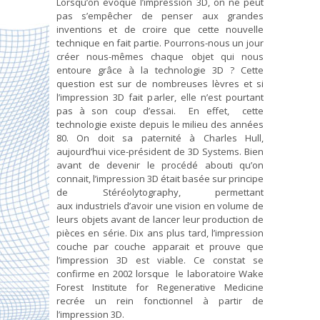
Lorsqu’on évoque l’impression 3D, on ne peut
pas s’empêcher de penser aux grandes
inventions et de croire que cette nouvelle
technique en fait partie. Pourrons-nous un jour
créer nous-mêmes chaque objet qui nous
entoure grâce à la technologie 3D ? Cette
question est sur de nombreuses lèvres et si
l’impression 3D fait parler, elle n’est pourtant
pas à son coup d’essai. En effet, cette
technologie existe depuis le milieu des années
80. On doit sa paternité à Charles Hull,
aujourd’hui vice-président de 3D Systems. Bien
avant de devenir le procédé abouti qu’on
connait, l’impression 3D était basée sur principe
de Stéréolytography, permettant
aux industriels d’avoir une vision en volume de
leurs objets avant de lancer leur production de
pièces en série. Dix ans plus tard, l’impression
couche par couche apparait et prouve que
l’impression 3D est viable. Ce constat se
confirme en 2002 lorsque le laboratoire Wake
Forest Institute for Regenerative Medicine
recrée un rein fonctionnel à partir de
l’impression 3D.