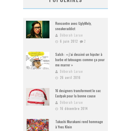
Rencontre avec UglyMely,
sneakeraddict
Déborah Larue
6 juin 2012
2
Salch : « j’ai dessiné un hipster à
barbe et tatouages comme ça pour
me marrer »
Déborah Larue
26 avril 2016
16 designers transforment le sac
Eastpak pour la bonne cause
Déborah Larue
16 décembre 2014
Takashi Murakami rend hommage
à Yves Klein