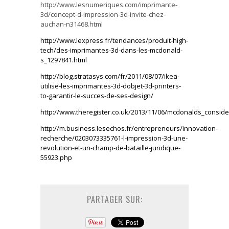
http://www.lesnumeriques.com/imprimante-
3d/concept-d-impression-3d-invite-chez-
auchan-n31468.html
http://www.lexpress.fr/tendances/produit-high-
tech/des-imprimantes-3d-dans-les-mcdonald-
s_1297841.html
http://blog.stratasys.com/fr/2011/08/07/ikea-
utilise-les-imprimantes-3d-dobjet-3d-printers-
to-garantir-le-succes-de-ses-design/
http://www.theregister.co.uk/2013/11/06/mcdonalds_conside
http://m.business.lesechos.fr/entrepreneurs/innovation-
recherche/0203073335761-l-impression-3d-une-
revolution-et-un-champ-de-bataille-juridique-
55923.php
PARTAGER SUR: