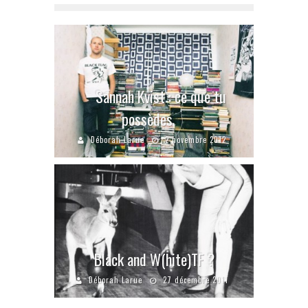
Sannah Kvist : ce que tu
possèdes
Déborah Larue
2 novembre 2012
Black and W(hite)TF ?
Déborah Larue
27 décembre 2011