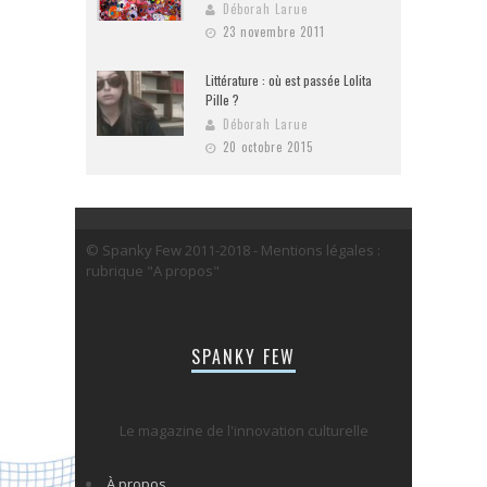
Déborah Larue
23 novembre 2011
Littérature : où est passée Lolita
Pille ?
Déborah Larue
20 octobre 2015
© Spanky Few 2011-2018 - Mentions légales :
rubrique "A propos"
SPANKY FEW
Le magazine de l'innovation culturelle
À propos