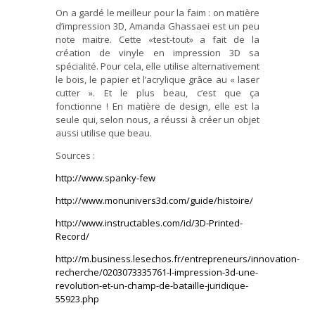
On a gardé le meilleur pour la faim : on matière
d’impression 3D, Amanda Ghassaei est un peu
note maitre. Cette «test-tout» a fait de la
création de vinyle en impression 3D sa
spécialité. Pour cela, elle utilise alternativement
le bois, le papier et l’acrylique grâce au « laser
cutter ». Et le plus beau, c’est que ça
fonctionne ! En matière de design, elle est la
seule qui, selon nous, a réussi à créer un objet
aussi utilise que beau.
Sources :
http://www.spanky-few
http://www.monunivers3d.com/guide/histoire/
http://www.instructables.com/id/3D-Printed-
Record/
http://m.business.lesechos.fr/entrepreneurs/innovation-
recherche/0203073335761-l-impression-3d-une-
revolution-et-un-champ-de-bataille-juridique-
55923.php