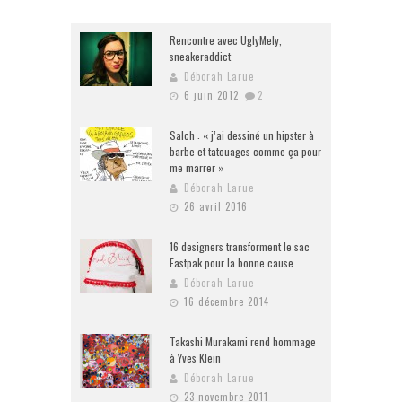
Rencontre avec UglyMely,
sneakeraddict
Déborah Larue
6 juin 2012
2
Salch : « j’ai dessiné un hipster à
barbe et tatouages comme ça pour
me marrer »
Déborah Larue
26 avril 2016
16 designers transforment le sac
Eastpak pour la bonne cause
Déborah Larue
16 décembre 2014
Takashi Murakami rend hommage
à Yves Klein
Déborah Larue
23 novembre 2011