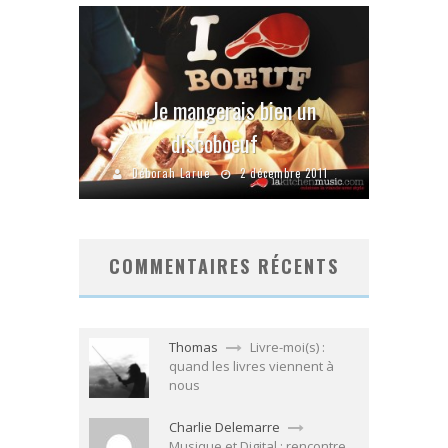
Je mangerais bien un
discoboeuf
Déborah Larue
2 décembre 2011
COMMENTAIRES RÉCENTS
Thomas
Livre-moi(s) :
quand les livres viennent à
nous
Charlie Delemarre
Musique et Digital : rencontre