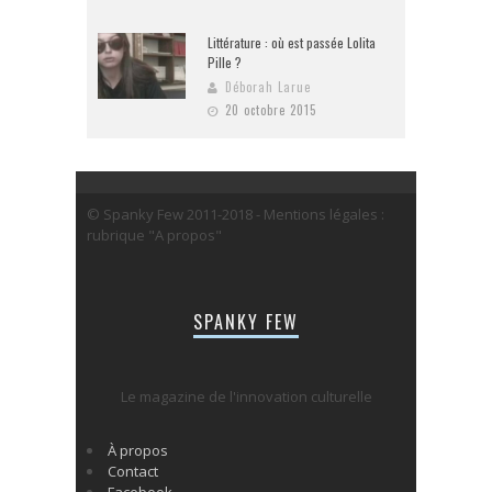
Littérature : où est passée Lolita
Pille ?
Déborah Larue
20 octobre 2015
© Spanky Few 2011-2018 - Mentions légales :
rubrique "A propos"
SPANKY FEW
Le magazine de l'innovation culturelle
À propos
Contact