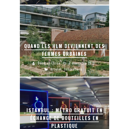
QUAND LES HLM DEVIENNENT DES
FERMES URBAINES
Déborah Larue
7 novembre 2018
Articles
,
Innovations
ISTANBUL : MÉTRO GRATUIT EN
ÉCHANGE DE BOUTEILLES EN
PLASTIQUE