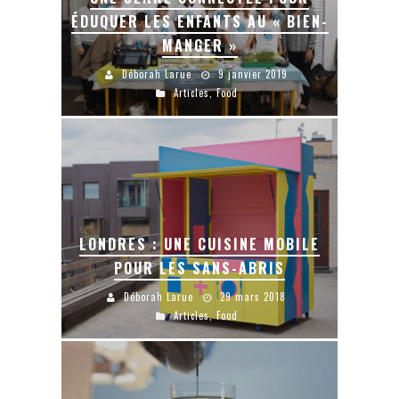
ÉDUQUER LES ENFANTS AU « BIEN-
MANGER »
Déborah Larue
9 janvier 2019
Articles
,
Food
LONDRES : UNE CUISINE MOBILE
POUR LES SANS-ABRIS
Déborah Larue
29 mars 2018
Articles
,
Food