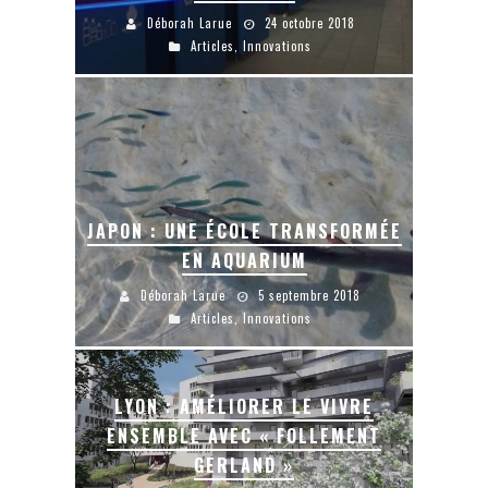
Déborah Larue
24 octobre 2018
Articles
,
Innovations
JAPON : UNE ÉCOLE TRANSFORMÉE
EN AQUARIUM
Déborah Larue
5 septembre 2018
Articles
,
Innovations
LYON : AMÉLIORER LE VIVRE
ENSEMBLE AVEC « FOLLEMENT
GERLAND »