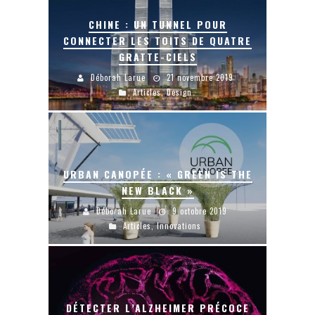
CHINE : UN TUNNEL POUR
CONNECTER LES TOITS DE QUATRE
GRATTE-CIELS
Déborah Larue
21 novembre 2019
Articles
,
Design
URBAN CANOPÉE : « GREEN IS THE
NEW BLACK »
Déborah Larue
9 octobre 2019
Articles
,
Innovations
DÉTECTER L’ALZHEIMER PRÉCOCE