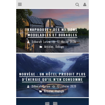
KNAPHOUSE : DES MAISONS
MODULABLES ET DURABLES
Déborah Larue
12 février 2020
Articles
,
Design
NORVÈGE : UN HÔTEL PRODUIT PLUS
D’ÉNERGIE QU’IL N’EN CONSOMME
Déborah Larue
13 janvier 2020
Articles
,
Voyage