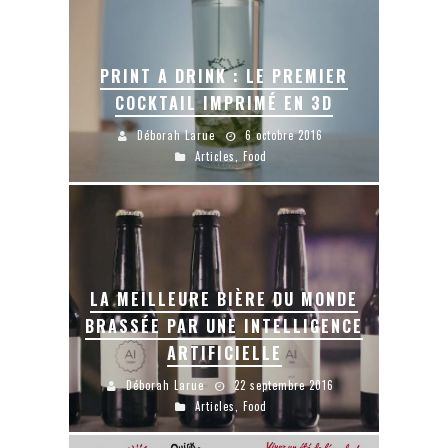
PRINT A DRINK : LE PREMIER
COCKTAIL IMPRIMÉ EN 3D
Déborah Larue
6 octobre 2016
Articles
,
Food
LA MEILLEURE BIÈRE DU MONDE
BRASSÉE PAR UNE INTELLIGENCE
ARTIFICIELLE
Déborah Larue
22 septembre 2016
Articles
,
Food