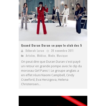
Quand Duran Duran se paye le club des 5
Déborah Larue
28 novembre 2011
Articles
,
Médias
,
Mode
,
Musique
On peut dire que Duran Duran s'est payé
un retour en grande pompe avec le clip du
morceau Girl Panic !. Le groupe anglais a
en effet réuni Naomi Campbell, Cindy
Crawford, Eva Herzigova, Helena
Christensen...