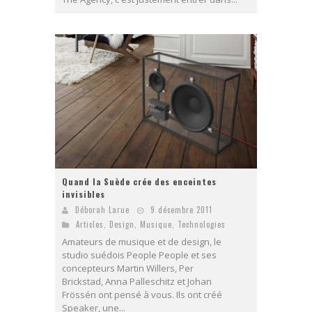
Quand la Suède crée des enceintes
invisibles
Déborah Larue
9 décembre 2011
Articles
,
Design
,
Musique
,
Technologies
Amateurs de musique et de design, le
studio suédois People People et ses
concepteurs Martin Willers, Per
Brickstad, Anna Palleschitz et Johan
Frössén ont pensé à vous. Ils ont créé
Speaker, une...