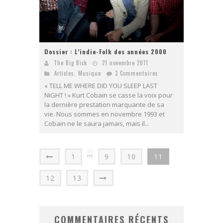
Dossier : L’indie-Folk des années 2000
The Big Bick
21 novembre 2011
Articles
,
Musique
3 Commentaires
« TELL ME WHERE DID YOU SLEEP LAST
NIGHT ! » Kurt Cobain se casse la voix pour
la dernière prestation marquante de sa
vie. Nous sommes en novembre 1993 et
Cobain ne le saura jamais, mais il...
…
1
9
10
11
12
13
COMMENTAIRES RÉCENTS