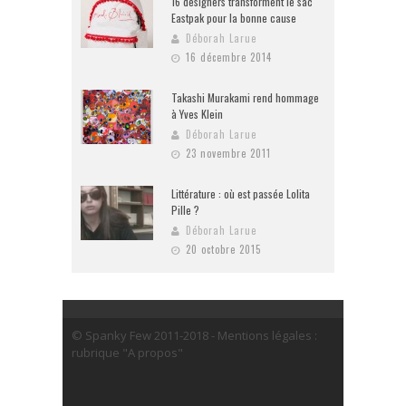
16 designers transforment le sac
Eastpak pour la bonne cause
Déborah Larue
16 décembre 2014
Takashi Murakami rend hommage
à Yves Klein
Déborah Larue
23 novembre 2011
Littérature : où est passée Lolita
Pille ?
Déborah Larue
20 octobre 2015
© Spanky Few 2011-2018 - Mentions légales :
rubrique "A propos"