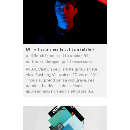
AV : « Y en a plein le cul du ukulélé »
Déborah Larue
24 novembre 2011
Articles
,
Musique
2 Commentaires
AV AV, C'est un peu l'artiste qu'aurait été
Alain Bashung s'il avait eu 27 ans en 2011.
Il nous surprend par sa voix grave, ses
paroles chiadées et des mélodies
épurées mais non moins efficaces. Au...