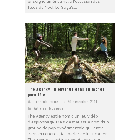
enseigne américaine, à l'occasion des
fêtes de Noël. Le Gaga's...
The Agency : bienvenue dans un monde
parallèle
Déborah Larue
20 décembre 2011
Articles
,
Musique
The Agency est le nom d'un jeu vidéo
d'espionnage. Mais c'est aussi le nom d'un
groupe de pop expérimentale qui, entre
Paris et Londres, fait parler de lui. Ecouter
The Agency, c'est justement entrer dans...