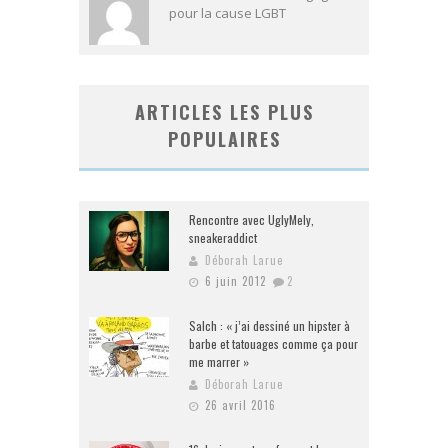
pour la cause LGBT
ARTICLES LES PLUS
POPULAIRES
Rencontre avec UglyMely,
sneakeraddict
Déborah Larue
6 juin 2012
2
Salch : « j’ai dessiné un hipster à
barbe et tatouages comme ça pour
me marrer »
Déborah Larue
26 avril 2016